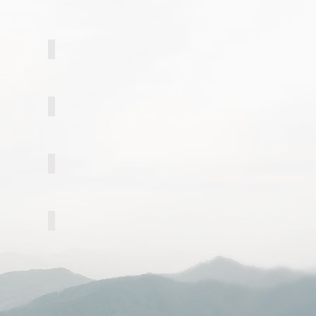
ife and Death
Walking into the world
ngle-households
Ep. Pakistan
Ep. Kazakhstan
Ep. Sri Lanka