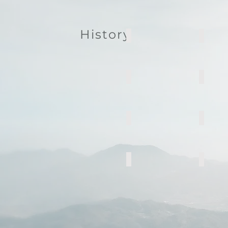
History
KBS Docuinsight
UHD Envi
House on the plateau
Anan, W
Ep. Tajikistan
Ep. Arme
Ep. Colombia
Ep. Japa